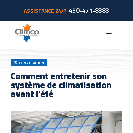
450-471-8383
ASSISTANCE 24/7
CLIMATISATION
Résidentiel
Comment entretenir son
Commercial
système de climatisation
Accessoires
avant l’été
Foyerco
Promotions
Subventions
Contact