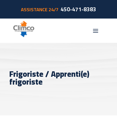
450-471-8383
ASSISTANCE 24/7
Résidentiel
Commercial
Frigoriste / Apprenti(e)
Accessoires
frigoriste
Foyerco
Promotions
Subventions
Contact