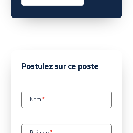
Postulez sur ce poste
Postuler
sur
Nom
*
ce
poste
Prénom
*